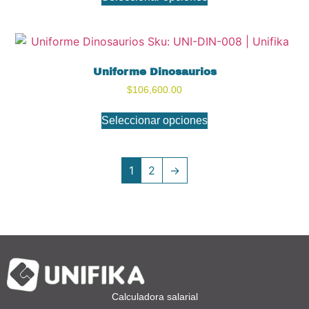
Uniforme Dinosaurios
$
106,600.00
Seleccionar opciones
1
2
→
Calculadora salarial