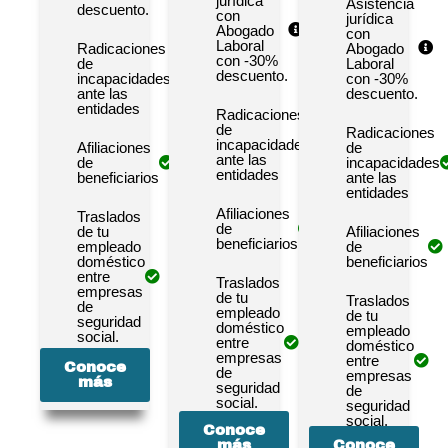
jurídica
Asistencia
descuento.
con
jurídica
Abogado
con
Laboral
Radicaciones
Abogado
con -30%
de
Laboral
descuento.
incapacidades
con -30%
ante las
descuento.
entidades
Radicaciones
de
Radicaciones
incapacidades
Afiliaciones
de
ante las
de
incapacidades
entidades
beneficiarios
ante las
entidades
Afiliaciones
Traslados
de
de tu
Afiliaciones
beneficiarios
empleado
de
doméstico
beneficiarios
entre
Traslados
empresas
de tu
Traslados
de
empleado
de tu
seguridad
doméstico
empleado
social.
entre
doméstico
empresas
entre
Conoce
de
empresas
más
seguridad
de
social.
seguridad
social.
Conoce
más
Conoce