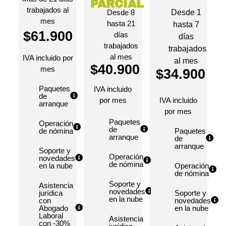
PARCIAL
trabajados al
Desde 8
Desde 1
mes
hasta 21
hasta 7
$61.900
días
días
trabajados
trabajados
al mes
IVA incluido por
al mes
$40.900
mes
$34.900
Paquetes
IVA incluido
de
por mes
IVA incluido
arranque
por mes
Paquetes
Operación
de
de nómina
Paquetes
arranque
de
arranque
Soporte y
Operación
novedades
de nómina
en la nube
Operación
de nómina
Soporte y
Asistencia
novedades
jurídica
Soporte y
en la nube
con
novedades
Abogado
en la nube
Laboral
Asistencia
con -30%