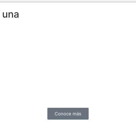
 una
Conoce más