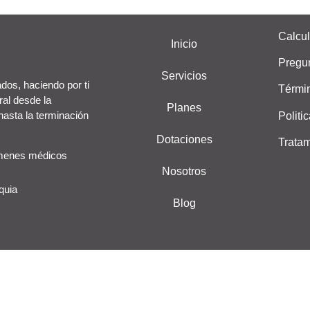
Calcul
Inicio
Pregun
Servicios
dos, haciendo por ti
Térmi
ral desde la
Planes
 hasta la terminación
Politi
Dotaciones
Tratam
menes médicos
Nosotros
quia
Blog